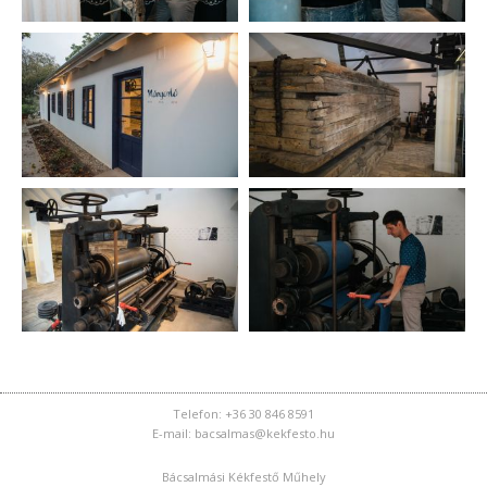
Telefon: +36 30 846 8591
E-mail: bacsalmas@kekfesto.hu
Bácsalmási Kékfestő Műhely