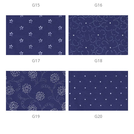
G15
G16
G17
G18
G19
G20