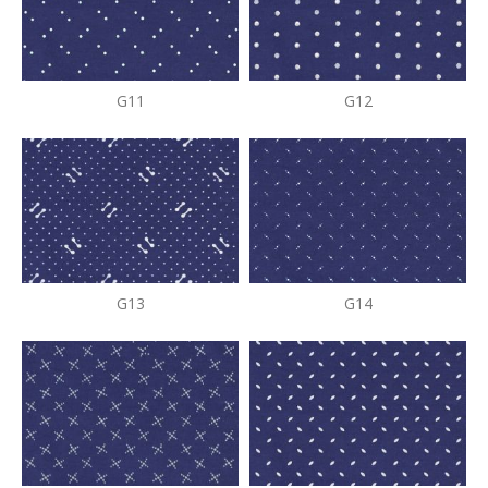
G11
G12
G13
G14