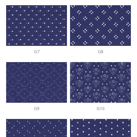
G7
G8
G9
G10