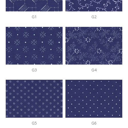
G1
G2
G3
G4
G5
G6