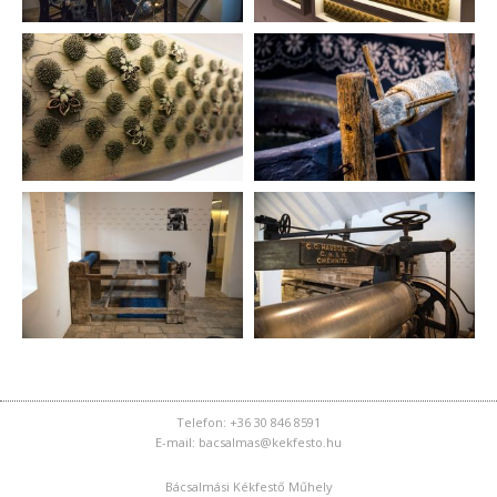
Telefon: +36 30 846 8591
E-mail: bacsalmas@kekfesto.hu
Bácsalmási Kékfestő Műhely