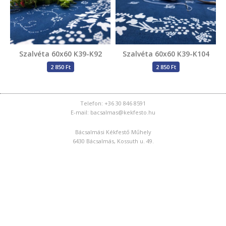
Szalvéta 60x60 K39-K92
Szalvéta 60x60 K39-K104
2 850 Ft
2 850 Ft
Telefon: +36 30 846 8591
E-mail: bacsalmas@kekfesto.hu
Bácsalmási Kékfestő Műhely
6430 Bácsalmás, Kossuth u. 49.