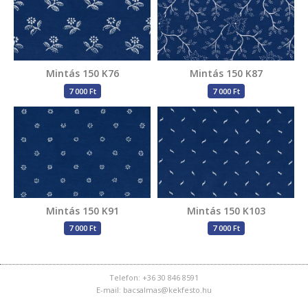
Mintás 150 K76
Mintás 150 K87
7 000 Ft
7 000 Ft
Mintás 150 K91
Mintás 150 K103
7 000 Ft
7 000 Ft
Telefon: +36 30 846 8591
E-mail: bacsalmas@kekfesto.hu